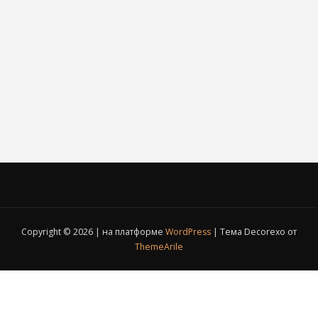
Copyright © 2026 | на платформе
WordPress
|
Тема Decorexo от
ThemeArile