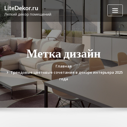
Перейти
LiteDekor.ru
к
Легкий декор помещений
содержимому
Метка дизайн
Главная
Трендовые цветовые сочетания в декоре интерьера 2025
года