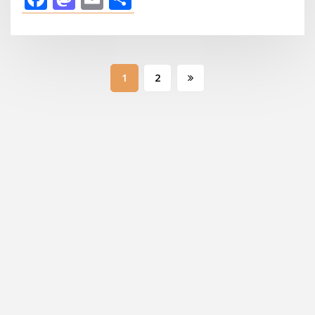
Пагинация
1
2
записей