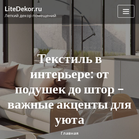
Перейти
LiteDekor.ru
к
Легкий декор помещений
содержимому
Текстиль в
интерьере: от
подушек до штор –
важные акценты для
уюта
Главная