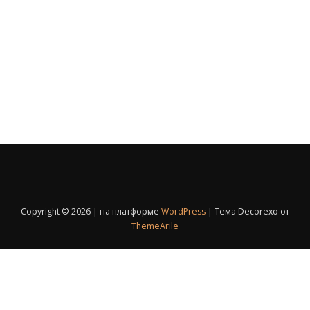
Copyright © 2026 | на платформе
WordPress
|
Тема Decorexo от
ThemeArile