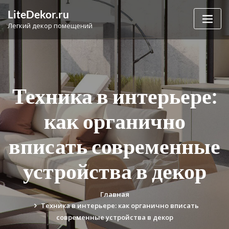
Перейти
LiteDekor.ru
к
Легкий декор помещений
содержимому
Техника в интерьере:
как органично
вписать современные
устройства в декор
Главная
Техника в интерьере: как органично вписать
современные устройства в декор