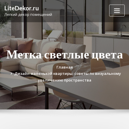
Перейти
LiteDekor.ru
к
Легкий декор помещений
содержимому
Метка светлые цвета
Главная
Дизайн маленькой квартиры: советы по визуальному
увеличению пространства