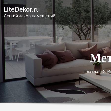
Перейти
LiteDekor.ru
к
Легкий декор помещений
содержимому
Мет
Главная
И