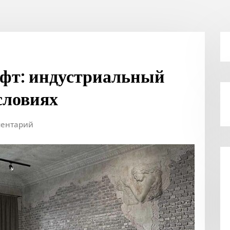
офт: индустриальный
словиях
ментарий