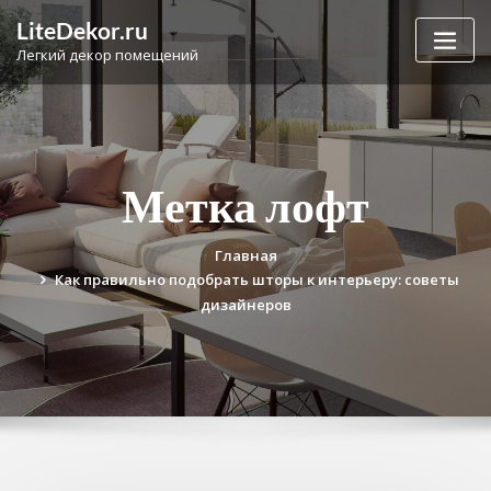
Перейти
LiteDekor.ru
к
Легкий декор помещений
содержимому
Метка лофт
Главная
Как правильно подобрать шторы к интерьеру: советы
дизайнеров