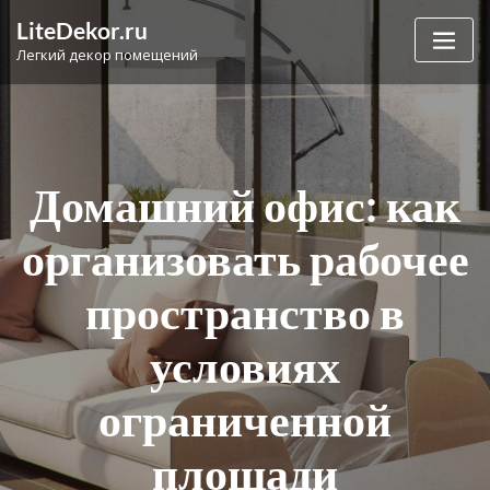
Перейти
LiteDekor.ru
к
Легкий декор помещений
содержимому
Домашний офис: как
организовать рабочее
пространство в
условиях
ограниченной
площади